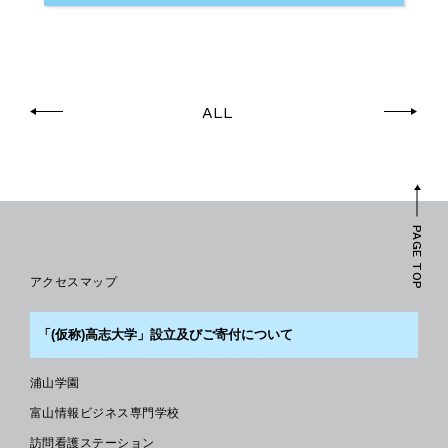
ALL
PAGE TOP
アクセスマップ
「(仮称)高志大学」設立及びご寄付について
浦山学園
富山情報ビジネス専門学校
訪問看護ステーション