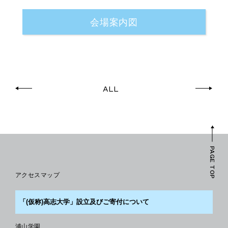
会場案内図
ALL
PAGE TOP
アクセスマップ
「(仮称)高志大学」設立及びご寄付について
浦山学園